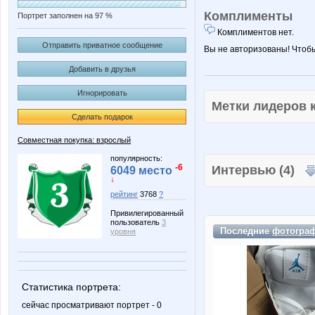
Комплименты
Портрет заполнен на 97 %
Комплиментов нет.
Отправить приватное сообщение
Вы не авторизованы! Чтоб
Добавить в друзья
Игнорировать
Метки лидеров
Сделать подарок
Совместная покупка: взрослый
популярность:
-6
Интервью (4)
6049 место
↓
рейтинг
3768
?
Привилегированный
пользователь
3
Последние
фотогра
уровня
Статистика портрета:
сейчас просматривают портрет - 0